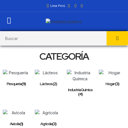
Lima Perú
CATEGORÍA
Pesquería
(9)
Lácteos
(2)
Hogar
(3)
Industria Química
(4)
Avícola
(1)
Agrícola
(3)