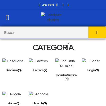
Lima Perú
CATEGORÍA
Pesquería
(9)
Lácteos
(2)
Hogar
(3)
Industria Química
(4)
Avícola
(1)
Agrícola
(3)