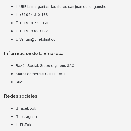
URB la margaritas, las flores san juan de lurigancho
+51 984 310 466
+51 933 723 353
+51 933 883 137
Ventas@chelplast.com
Información de la Empresa
Razón Social: Grupo olympus SAC
Marca comercial CHELPLAST
Ruc:
Redes sociales
Facebook
Instragram
TikTok